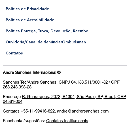
Política de Privacidade
Política de Acessibilidade
Política Entrega, Troca, Devolução, Reembolso
​Ouvidoria/Canal de denúncia/Ombudsman
Contatos
Andre Sanches Internacional
©
Sanches Tec/Andre Sanches, CNPJ 04.133.511/0001-32 / CPF
268.248.998-28
Endereço
R. Guararapes, 2073, B1304, São Paulo, SP, Brasil, CEP
04561-004
Contatos
+55-11-99416-822
,
andre@andrersanches.com
Feedbacks/sugestões:
Contatos Institucionais