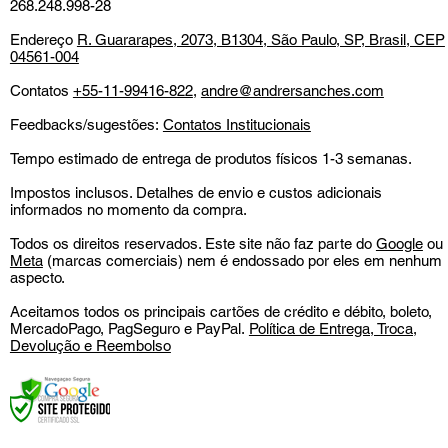
268.248.998-28
Endereço
R. Guararapes, 2073, B1304, São Paulo, SP, Brasil, CEP
04561-004
Contatos
+55-11-99416-822
,
andre@andrersanches.com
Feedbacks/sugestões:
Contatos Institucionais
Tempo estimado de entrega de produtos físicos 1-3 semanas.
Impostos inclusos. Detalhes de envio e custos adicionais
informados no momento da compra.
Todos os direitos reservados. Este site não faz parte do
Google
ou
Meta
(marcas comerciais) nem é endossado por eles em nenhum
aspecto.
Aceitamos todos os principais cartões de crédito e débito, boleto,
MercadoPago, PagSeguro e PayPal.
Política de Entrega, Troca,
Devolução e Reembolso