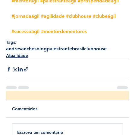
#mentorágil
#palestranteágil
#prosperidadeágil
#jornadaágil
#agilidade
#clubhouse
#clubeágil
#sucessoágil
#mentordementores
Tags:
andresanches
blog
palestrante
brasil
clubhouse
Atualidade
Comentários
Escreva um comentário