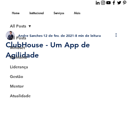
Home
Institucional
Serviços
Mais
All Posts
Andre Sanches
12 de fev. de 2021
8 min de leitura
All Posts
ClubHouse - Um App de
Mindset
Agilidade
Mentoria
Liderança
Gestão
Mentor
Atualidade