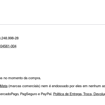
.248.998-28
P 04561-004
ados no momento da compra.
Meta
(marcas comerciais) nem é endossado por eles em nenhum as
, MercadoPago, PagSeguro e PayPal.
Política de Entrega, Troca, Devo