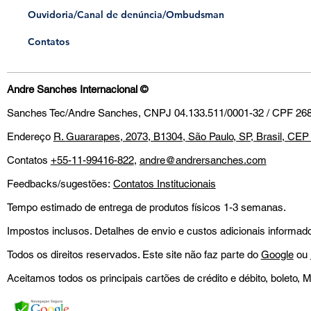
​Ouvidoria/Canal de denúncia/Ombudsman
Contatos
Andre Sanches Internacional
©
Sanches Tec/Andre Sanches, CNPJ 04.133.511/0001-32 / CPF 268
Endereço
R. Guararapes, 2073, B1304, São Paulo, SP, Brasil, CE
Contatos
+55-11-99416-822
,
andre@andrersanches.com
Feedbacks/sugestões:
Contatos Institucionais
Tempo estimado de entrega de produtos físicos 1-3 semanas.
Impostos inclusos. Detalhes de envio e custos adicionais inform
Todos os direitos reservados. Este site não faz parte do
Google
ou
Aceitamos todos os principais cartões de crédito e débito, boleto