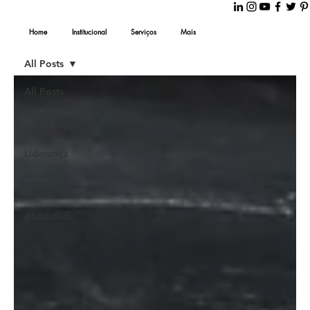
Home
Institucional
Serviços
Mais
All Posts
All Posts
Mindset
Mentoria
Liderança
Gestão
Mentor
Atualidade