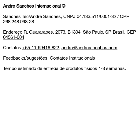
Andre Sanches Internacional
©
Sanches Tec/Andre Sanches, CNPJ 04.133.511/0001-32 / CPF
268.248.998-28
Endereço
R. Guararapes, 2073, B1304, São Paulo, SP, Brasil, CEP
04561-004
Contatos
+55-11-99416-822
,
andre@andrersanches.com
Feedbacks/sugestões:
Contatos Institucionais
Tempo estimado de entrega de produtos físicos 1-3 semanas.
Impostos inclusos. Detalhes de envio e custos adicionais
informados no momento da compra.
Todos os direitos reservados. Este site não faz parte do
Google
ou
Meta
(marcas comerciais) nem é endossado por eles em nenhum
aspecto.
Aceitamos todos os principais cartões de crédito e débito, boleto,
MercadoPago, PagSeguro e PayPal.
Política de Entrega, Troca,