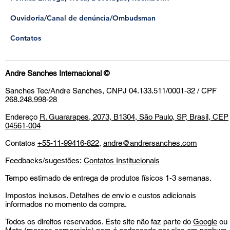
​Ouvidoria/Canal de denúncia/Ombudsman
Contatos
Andre Sanches Internacional
©
Sanches Tec/Andre Sanches, CNPJ 04.133.511/0001-32 / CPF
268.248.998-28
Endereço
R. Guararapes, 2073, B1304, São Paulo, SP, Brasil, CEP
04561-004
Contatos
+55-11-99416-822
,
andre@andrersanches.com
Feedbacks/sugestões:
Contatos Institucionais
Tempo estimado de entrega de produtos físicos 1-3 semanas.
Impostos inclusos. Detalhes de envio e custos adicionais
informados no momento da compra.
Todos os direitos reservados. Este site não faz parte do
Google
ou