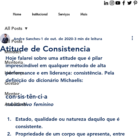
Home
Institucional
Serviços
Mais
All Posts
Andre Sanches
1 de out. de 2020
3 min de leitura
All Posts
Atitude de Consistencia
Mindset
Hoje falarei sobre uma atitude que é pilar 
Mentoria
imprescindível em qualquer método de alta 
Liderança
performance e em liderança: 
consistência
. Pela 
definição do dicionário Michaelis:
Gestão
Mentor
con·sis·tên·ci·a
Atualidade
substantivo feminino
Estado, qualidade ou natureza daquilo que é 
consistente.
Propriedade de um corpo que apresenta, entre 