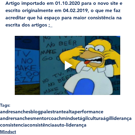
Artigo importado em 01.10.2020 para o novo site e 
escrito originalmente em 04.02.2019, o que me faz 
acreditar que há espaço para maior consistência na 
escrita dos artigos ;_
Tags:
andresanches
blog
palestrante
altaperformance
andrersanches
mentor
coach
mindsetágil
culturaágil
liderança
consistencia
consistência
auto-liderança
Mindset